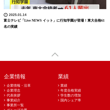
2025.01.14
富士テレビ「Live NEWS イット」に行知学園が登場！東大合格61
名の実績
企業情報
業績
企業情報・沿革
業績
企業理念
年度合格実績
代表挨拶
学生数の増加
事業紹介
国内シェア率
事業所一覧
グループ企業