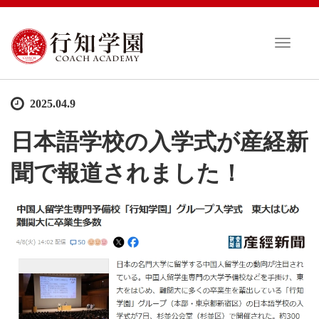
T
o
g
g
2025.04.9
l
e
日本語学校の入学式が産経新
n
a
聞で報道されました！
v
i
g
a
t
i
o
n