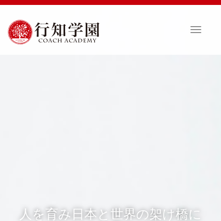
T
o
g
g
l
e
n
a
v
i
g
a
t
i
o
n
人を育み日本と世界の架け橋に