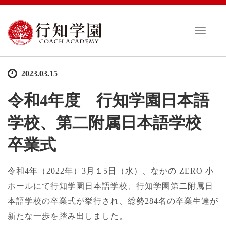
T
o
g
g
2023.03.15
l
e
令和4年度 行知学園日本語
n
a
学校、第二附属日本語学校
v
i
卒業式
g
a
t
令和4年（2022年）3月１5日（水）、なかの ZERO 小
i
ホールにて行知学園日本語学校、行知学園第二附属日
o
n
本語学校の卒業式が挙行され、総勢284名の卒業生達が
新たな一歩を踏み出しました。