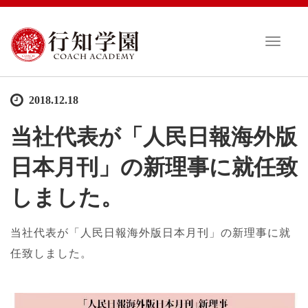
T
o
g
g
2018.12.18
l
e
当社代表が「人民日報海外版
n
a
日本月刊」の新理事に就任致
v
i
しました。
g
a
t
当社代表が「人民日報海外版日本月刊」
の新理事に就
i
任致しました。
o
n