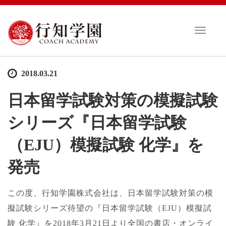
T
o
g
g
2018.03.21
l
e
日本留学試験対策の模擬試験
n
a
シリーズ『日本留学試験
v
i
（EJU）模擬試験 化学』を
g
a
発売
t
i
o
この度、行知学園株式会社は、日本留学試験対策の模
n
擬試験シリーズ待望の『日本留学試験（EJU）模擬試
験 化学』を2018年3月21日より全国の書店・オンライ