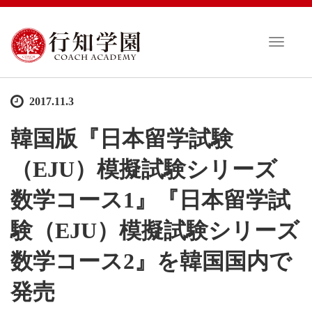
T
o
g
g
2017.11.3
l
e
韓国版『日本留学試験
n
a
（EJU）模擬試験シリーズ
v
i
数学コース1』『日本留学試
g
a
験（EJU）模擬試験シリーズ
t
i
数学コース2』を韓国国内で
o
n
発売