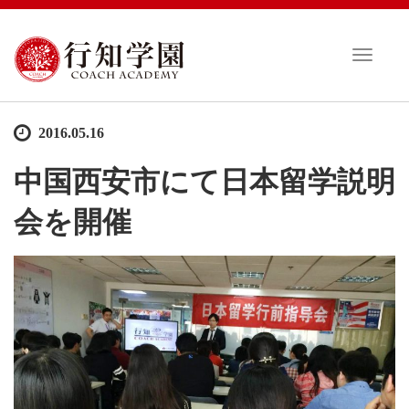
T
o
g
g
2016.05.16
l
e
中国西安市にて日本留学説明
n
a
会を開催
v
i
g
a
t
i
o
n