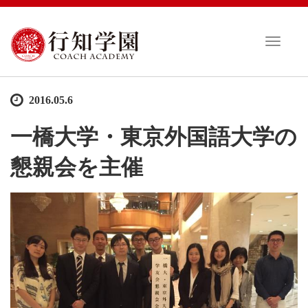
T
o
g
g
2016.05.6
l
e
一橋大学・東京外国語大学の
n
a
懇親会を主催
v
i
g
a
t
i
o
n